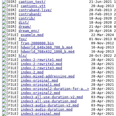
caption_test/
captions.vtt
contraband-live/
contraband/
contrib/
dist/
dream/
dream_enc/
example.mpd
fox/
frag-2000000.bin
hdworld_640x360_700_b.mp4
hdworld_768x432_1000_b.mp4
hls/
index-2-rewrite1.mpd
index-2-rewrite2.mpd
index-2-rewrite3.mpd
index-2.mpd
index-mixed-addressing.mpd
index-original.mpd
index-original1.mpd
index-original2-duration-for-a..>
index-original2.mpd
index3-all-use-duration-v2.mpd
index3-all-use-duration.mpd
index3-audio-duration-v2.mpd
index3-audio-duration.mpd
index3-original.mpd