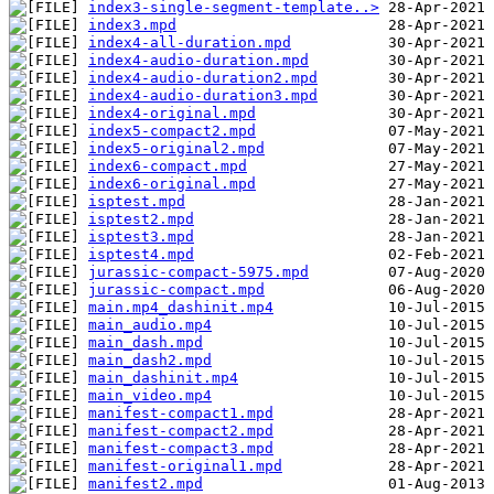
index3-single-segment-template..>
index3.mpd
index4-all-duration.mpd
index4-audio-duration.mpd
index4-audio-duration2.mpd
index4-audio-duration3.mpd
index4-original.mpd
index5-compact2.mpd
index5-original2.mpd
index6-compact.mpd
index6-original.mpd
isptest.mpd
isptest2.mpd
isptest3.mpd
isptest4.mpd
jurassic-compact-5975.mpd
jurassic-compact.mpd
main.mp4_dashinit.mp4
main_audio.mp4
main_dash.mpd
main_dash2.mpd
main_dashinit.mp4
main_video.mp4
manifest-compact1.mpd
manifest-compact2.mpd
manifest-compact3.mpd
manifest-original1.mpd
manifest2.mpd