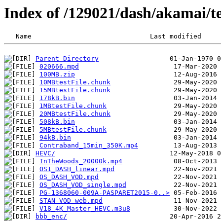
Index of /129021/dash/akamai/te
Parent Directory
020666.mpd
100MB.zip
10MBtestFile.chunk
15MBtestFile.chunk
178kB.bin
1MBtestFile.chunk
20MBtestFile.chunk
508kB.bin
5MBtestFile.chunk
94kB.bin
Contraband_15min_350K.mp4
HEVC/
InTheWoods_20000k.mp4
OS1_DASH_linear.mpd
OS_DASH_VOD.mpd
OS_DASH_VOD_single.mpd
PG-1368060-009A-PASPARET2015-0..>
STAN-VOD_web.mpd
V18_4K_Master_HEVC.m3u8
bbb_enc/