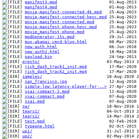
manifest3.mpd
manifest4.mpd
movie-manifest-connected-4k.mpd
movie-manifest-connected-hevc.mpd
movie-manifest-connected.mpd
movie-manifest-phone-hevc.mpd
movie_manifest-phone.mpd
mpdGenerator-15s.mpd
mux-akamai-cmcd-blog.html
new-auth.html
new-auth2.html
payload.bin
presto/
rick_dash_track1_init.mp4
rick_dash_track2_init.mp4
samples/
san_francisco.jpg
simple-low-latency-player-for-..>
ssai-compact-2.mpd
ssai-compact.mpd
ssai.mpd
sw/
tears1/
tears2/
test.mpd
typeone.html
up1/
up2/